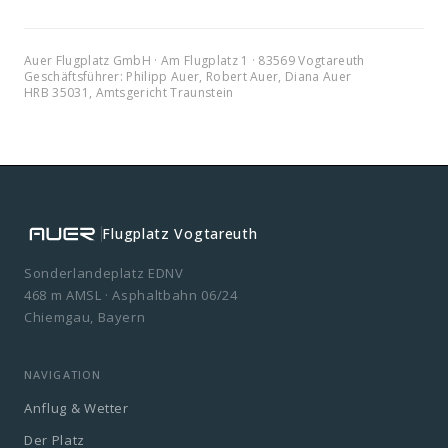
Auer Flugplatz GmbH · Am Flugplatz 1 · 83569 Vogtareuth
Geschäftsführer:
Philipp Auer, Robert Auer, Diana Auer
HRB 35031,
Amtsgericht Traunstein
Flugplatz Vogtareuth
Sonderlandeplatz EDNV
468 m AMSL · Asphaltbahn 06/24
Chiemgau, Bayern
NAVIGATION
Anflug & Wetter
Der Platz